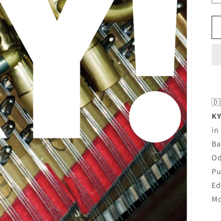
🇩
KY
in
Ba
Od
Pu
Ed
Mo