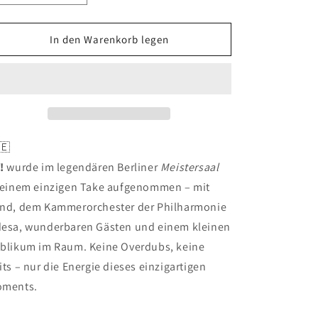
die
die
Menge
Menge
für
für
In den Warenkorb legen
Studnitzky
Studnitzky
-
-
KY!
KY!
(Vinyl)
(Vinyl)
🇪
!
wurde im legendären Berliner
Meistersaal
 einem einzigen Take aufgenommen – mit
nd, dem Kammerorchester der Philharmonie
esa, wunderbaren Gästen und einem kleinen
blikum im Raum. Keine Overdubs, keine
its – nur die Energie dieses einzigartigen
ments.