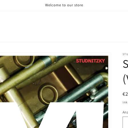
Welcome to our store
ST
S
(
N
€
Pr
ink
An