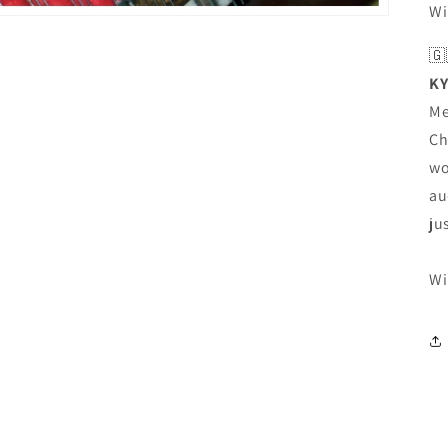
Wi
🇬
KY
Me
Ch
wo
au
ju
Wi