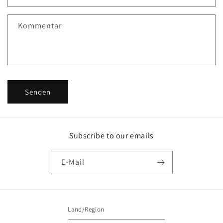
t
f
Kommentar
o
r
m
u
l
Senden
a
r
Subscribe to our emails
E-Mail
Land/Region