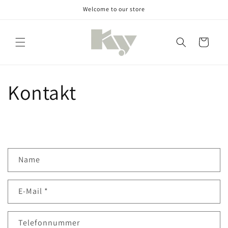
Direkt
Welcome to our store
zum
Inhalt
Warenkorb
Kontakt
K
Name
o
n
E-Mail
*
t
a
k
Telefonnummer