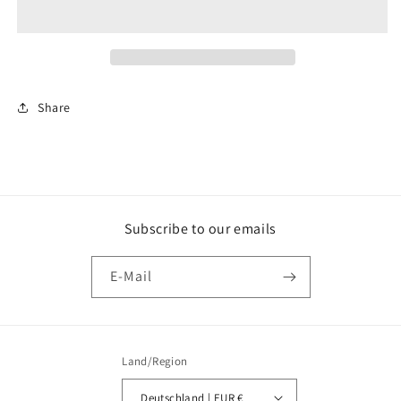
Sheet
Sheet
EGIS
EGIS
for
for
piano
piano
Share
Subscribe to our emails
E-Mail
Land/Region
Deutschland | EUR €