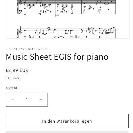
Medien
1
in
STUDNITZKY ONLINE SHOP
Music Sheet EGIS for piano
Modal
öffnen
Normaler
€2,99 EUR
Preis
inkl. MwSt.
Anzahl
Verringere
Erhöhe
die
die
Menge
Menge
für
für
In den Warenkorb legen
Music
Music