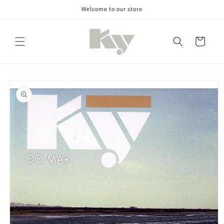
Direkt
Welcome to our store
zum
Inhalt
Warenkorb
oduktinformationen
ringen