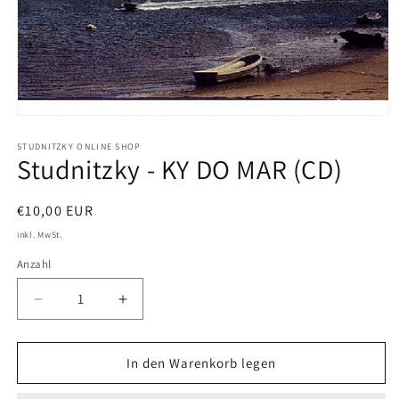
Medien
1
in
STUDNITZKY ONLINE SHOP
Studnitzky - KY DO MAR (CD)
Modal
öffnen
Normaler
€10,00 EUR
Preis
inkl. MwSt.
Anzahl
Verringere
Erhöhe
die
die
Menge
Menge
für
für
In den Warenkorb legen
Studnitzky
Studnitzky