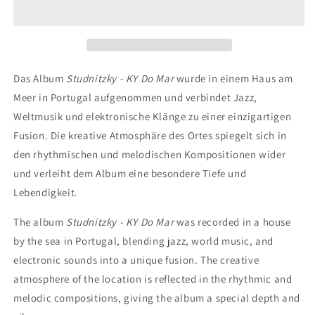
-
-
KY
KY
DO
DO
MAR
MAR
(CD)
(CD)
Das Album
Studnitzky - KY Do Mar
wurde in einem Haus am
Meer in Portugal aufgenommen und verbindet Jazz,
Weltmusik und elektronische Klänge zu einer einzigartigen
Fusion. Die kreative Atmosphäre des Ortes spiegelt sich in
den rhythmischen und melodischen Kompositionen wider
und verleiht dem Album eine besondere Tiefe und
Lebendigkeit.
The album
Studnitzky - KY Do Mar
was recorded in a house
by the sea in Portugal, blending jazz, world music, and
electronic sounds into a unique fusion. The creative
atmosphere of the location is reflected in the rhythmic and
melodic compositions, giving the album a special depth and